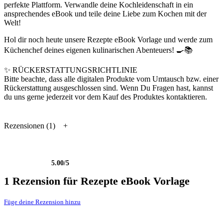
perfekte Plattform. Verwandle deine Kochleidenschaft in ein
ansprechendes eBook und teile deine Liebe zum Kochen mit der
Welt!
Hol dir noch heute unsere Rezepte eBook Vorlage und werde zum
Küchenchef deines eigenen kulinarischen Abenteuers! 🍳📚
✨ RÜCKERSTATTUNGSRICHTLINIE
Bitte beachte, dass alle digitalen Produkte vom Umtausch bzw. einer
Rückerstattung ausgeschlossen sind. Wenn Du Fragen hast, kannst
du uns gerne jederzeit vor dem Kauf des Produktes kontaktieren.
Rezensionen (1)
5.00
/5
Bewertet mit
1
5.00
von 5, basierend auf
Kundenbewertung
1 Rezension für
Rezepte eBook Vorlage
Füge deine Rezension hinzu