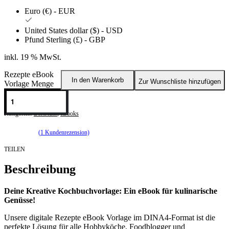
Euro (€) - EUR
United States dollar ($) - USD
Pfund Sterling (£) - GBP
inkl. 19 % MwSt.
Rezepte eBook
In den Warenkorb
Zur Wunschliste hinzufügen
Vorlage Menge
Kategorien:
Bestseller
,
eBooks
(
1
Kundenrezension)
Bewertet mit
1
5.00
von 5, basierend auf
Kundenbewertung
TEILEN
Beschreibung
Deine Kreative Kochbuchvorlage: Ein eBook für kulinarische
Genüsse!
Unsere digitale Rezepte eBook Vorlage im DINA4-Format ist die
perfekte Lösung für alle Hobbyköche, Foodblogger und