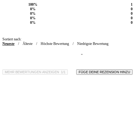
100%
1
0%
0
Bewertet mit
5
von 5
0%
0
Bewertet mit
4
von 5
0%
0
Bewertet mit
3
von 5
0%
0
Bewertet mit
2
von 5
Bewertet mit
1
von 5
Sortiert nach:
Neueste
Älteste
Höchste Bewertung
Niedrigste Bewertung
MEHR BEWERTUNGEN ANZEIGEN
/
FÜGE DEINE REZENSION HINZU