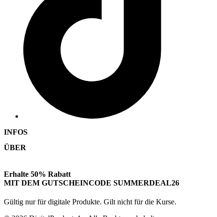
INFOS
ÜBER
FAQ
Impressum
Über uns
Erhalte 50% Rabatt
AGB
Blog
MIT DEM GUTSCHEINCODE SUMMERDEAL26
Datenschutzerklärung
Dienstleistungen
Vertrag widerrufen
Gültig nur für digitale Produkte. Gilt nicht für die Kurse.
Referenzen
Kontakt